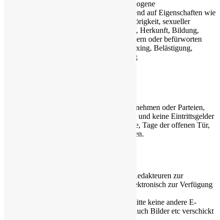
Keine Inhalte, die gruppenbezogene
Menschenfeindlichkeit basierend auf Eigenschaften wie
Geschlecht, ethnischer Zugehörigkeit, sexueller
Identifikation, Behinderungen, Herkunft, Bildung,
Religion usw. beinhalten, fördern oder befürworten
Kein Stalking, Mobbing, Doxxing, Belästigung,
Misgendern oder Deadnaming
Kommentare
Ausnahmen
Besondere Veranstaltungen örtlicher Unternehmen oder Parteien,
sofern sie sich an die Allgemeinheit richten und keine Eintrittsgelder
verlangt werden (also z.B. Weinprobiertage, Tage der offenen Tür,
Sommerfeste), können veröffentlicht werden.
Wie wird veröffentlicht?
Alle Artikel werden den Administratoren/Redakteuren zur
Veröffentlichung von loerzweiler.online elektronisch zur Verfügung
gestellt. Am Einfachsten per Mail an
redaktion@flohmarkt.loerzweiler.online
. Bitte keine andere E-
Mailadresse verwenden. Darüber können auch Bilder etc verschickt
werden.