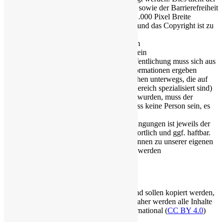
Maschinenlesbarkeit der Seite sowie der Barrierefreiheit
die Mindestgröße bei Fotos beträgt 1.000 Pixel Breite
ACHTUNG: Auf das Urheberrecht und das Copyright ist zu
achten!
der Urheber muss benannt sein
das Copyright muss benannt sein
Eine Genehmigung zur Veröffentlichung muss sich aus
der Lizenz oder sonstigen Informationen ergeben
(leider sind im Internet Menschen unterwegs, die auf
teure Abmahnungen in dem Bereich spezialisiert sind)
bei Inhalten, die selbst erstellt wurden, muss der
Ersteller benannt sein (das muss keine Person sein, es
kann auch der Verein sein)
Für die Einhaltungen der Bedingungen ist jeweils der
oder die Einsender:in verantwortlich und ggf. haftbar.
Bilder ohne Angaben dazu können zu unserer eigenen
Sicherheit nicht veröffentlicht werden
Copyright-Bedingungen
Die Texte auf loerzweiler.online können und sollen kopiert werden,
um sie an anderer Stelle veröffentlichen. Daher werden alle Inhalte
unter der Lizenz Namensnennung 4.0 International (
CC BY 4.0
)
veröffentlicht.