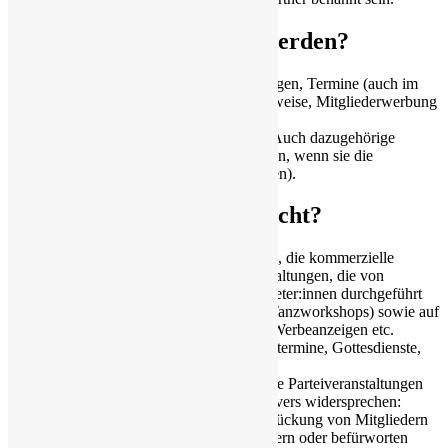
Was kann veröffentlicht werden?
Berichte, Ankündigungen, Einladungen, Termine (auch im
Terminkalender), Veranstaltungshinweise, Mitgliederwerbung
– you name it…
Die Inhaltslänge spielt keine Rolle. Auch dazugehörige
Medien können veröffentlicht werden, wenn sie die
Voraussetzungen erfüllen (siehe unten).
Was wird nicht veröffentlicht?
Kommerzielle Werbung oder Inhalte, die kommerzielle
Werbung enthalten wie z.B. Veranstaltungen, die von
professionellen/kommerziellen Anbieter:innen durchgeführt
werden (Tenniscamps, Sport- oder Tanzworkshops) sowie auf
Plakaten oder Sharepics enthaltene Werbeanzeigen etc.
Regelmäßige Termine wie Trainingstermine, Gottesdienste,
Öffnungszeiten etc.
Wahl- bzw. Parteiwerbung, politische Parteiveranstaltungen
Alle Inhalte, die den Regeln des Servers widersprechen:
Keine Inhalte, die die Unterdrückung von Mitgliedern
marginalisierter Gruppen fördern oder befürworten