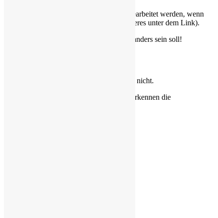
Inhalte dürfen damit geteilt, weiterbearbeitet werden, wenn
die Urheber genannt werden (genaueres unter dem Link).
Bitte vermerken, wenn das für einen Text anders sein soll!
sonstiges
Ein Anspruch auf Veröffentlichung besteht nicht.
Mit dem Versenden an loerzweiler.online erkennen die
Ersteller:innen diese Bedingungen an.
Stand: 07.03.2024
Rechtliches
Impressum
Datenschutzerklärung
Cookie-Richtlinie (EU)
Erklärung zur Barrierefreiheit
Transparenz
Bildquellen
Über