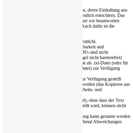
Es gibt ein paar technische Voraussetzungen, deren Einhaltung uns
die Bearbeitung und Veröffentlichung wesentlich erleichtern. Das
klingt evtl am Anfang etwas kompliziert, aber wir beantworten
gerne alle Fragen dazu bzw. geben Tipps. Auch dafür ist die
Mailadresse verwendbar.
Alle Inhalte werden als Texte veröffentlicht.
Hintergrund ist die Durchsuchbarkeit und
Barrierefreiheit (Bilder und PDFs sind nicht
durchsuchbar, PDFs in der Regel nicht barrierefrei)
Texte sollten am besten im Textformat als .txt-Datei (oder für
Technikkenner als .md Markdown-Datei) zur Verfügung
stehen.
Inhalte, die ausschließlich als PDF zur Verfügung gestellt
werden können nicht veröffentlicht werden (das Kopieren aus
PDF ist oft nicht gut möglich bzw. arbeits- und
zeitaufwändig)
Sharepics (also Bilder mit Text darauf), ohne dass der Text
darin in Textform zur Verfügung gestellt wird, können nicht
veröffentlicht werden
Ein Wunschtermin zur Veröffentlichung kann genannt werden
(auch mit Uhrzeit, wobei es da manchmal Abweichungen
gibt).