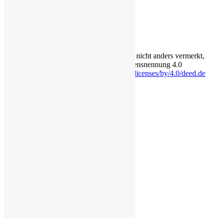
Login für Redakteure
Anmelden
Die Inhalte auf dieser Seite stehen - soweit nicht anders vermerkt,
unter der Creative-Commons-Lizenz Namensnennung 4.0
International.
https://creativecommons.org/licenses/by/4.0/deed.de
Eine Seite von lörzweiler digital
Rechtliches
Impressum
Datenschutzerklärung
Cookie-Richtlinie (EU)
Erklärung zur Barrierefreiheit
Transparenz
Bildquellen
Über
Login für Redakteure