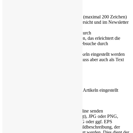
Tipps:
Zu den Texten sollte ein Textauszug (maximal 200 Zeichen)
vorliegen, der in der Nachrichtenübersicht und im Newsletter
erscheint
Es empfiehlt sich, längere Beiträge durch
(Unter-)Überschriften zu strukturieren, das erleichtert die
Navigation im Text und auch die Websuche durch
Suchmaschinen
zusätzlich können PDFs zu den Artikeln eingestellt werden
(Plakate etc.), der Inhalt des PDFs muss aber auch als Text
zur Verfügung stehen.
Bilder:
Zusätzlich zum Text können Bilder zu den Artikeln eingestellt
werden:
Bilder immer per Mail an
redaktion@flohmarkt.loerzweiler.online senden
Formate sind: webp (bevorzugt), JPG oder PNG,
Logos etc. auch gerne als SVG oder ggf. EPS
Bei allen Bildern muss eine Bildbeschreibung, der
sogenannte ALT-Text, angefügt werden. Dies dient der