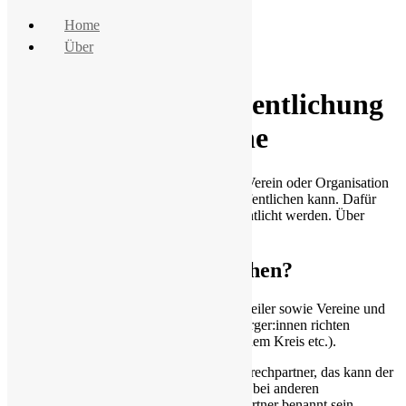
Home
Über
Zum Inhalt springen
Hinweise zur Veröffentlichung
bei loerzweiler.online
Dieser Text fasst zusammen, wie man als Verein oder Organisation
Informationen bei loerzweiler.online veröffentlichen kann. Dafür
gelten Regeln, die hier transparent veröffentlicht werden. Über
Änderungen werden wir hier informieren.
Wer kann auf veröffentlichen?
Alle Vereine und Organisationen in Lörzweiler sowie Vereine und
Organisationen, die sich an Lörzweiler Bürger:innen richten
(Vereine/Organisationen aus der VG, aus dem Kreis etc.).
Jede Veröffentlichung benötigt einen Ansprechpartner, das kann der
Verein an sich (als juristische Person) sein, bei anderen
Organisationsformen muss ein Ansprechpartner benannt sein.