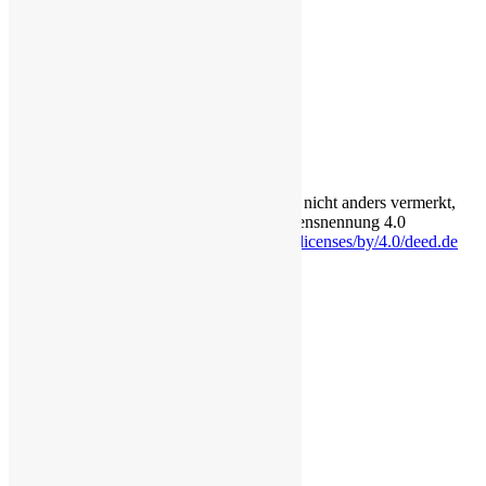
Erklärung zur Barrierefreiheit
Transparenz
Bildquellen
Über
Login für Redakteure
Anmelden
Die Inhalte auf dieser Seite stehen - soweit nicht anders vermerkt,
unter der Creative-Commons-Lizenz Namensnennung 4.0
International.
https://creativecommons.org/licenses/by/4.0/deed.de
Eine Seite von lörzweiler digital
Rechtliches
Impressum
Datenschutzerklärung
Cookie-Richtlinie (EU)
Erklärung zur Barrierefreiheit
Transparenz
Bildquellen