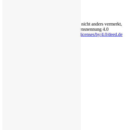
Login für Redakteure
Anmelden
Die Inhalte auf dieser Seite stehen - soweit nicht anders vermerkt,
unter der Creative-Commons-Lizenz Namensnennung 4.0
International.
https://creativecommons.org/licenses/by/4.0/deed.de
Eine Seite von lörzweiler digital
Rechtliches
Impressum
Datenschutzerklärung
Cookie-Richtlinie (EU)
Erklärung zur Barrierefreiheit
Transparenz
Bildquellen
Über
Login für Redakteure
Anmelden