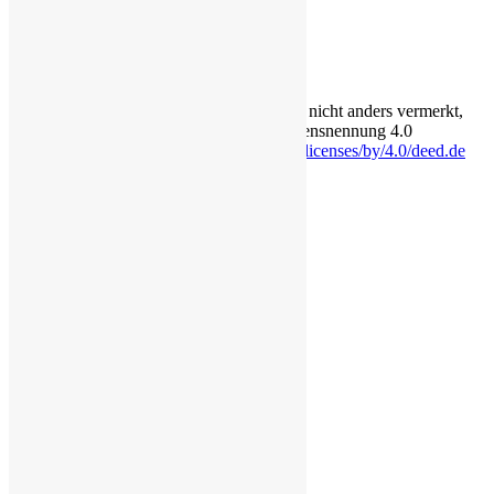
Login für Redakteure
Anmelden
Die Inhalte auf dieser Seite stehen - soweit nicht anders vermerkt,
unter der Creative-Commons-Lizenz Namensnennung 4.0
International.
https://creativecommons.org/licenses/by/4.0/deed.de
Eine Seite von lörzweiler digital
Rechtliches
Impressum
Datenschutzerklärung
Cookie-Richtlinie (EU)
Erklärung zur Barrierefreiheit
Transparenz
Bildquellen
Über
Login für Redakteure