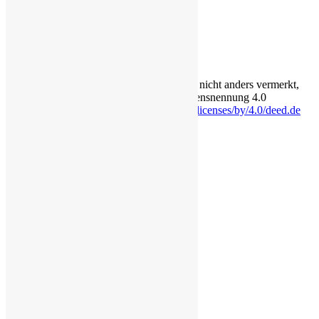
Über
Login für Redakteure
Anmelden
Die Inhalte auf dieser Seite stehen - soweit nicht anders vermerkt,
unter der Creative-Commons-Lizenz Namensnennung 4.0
International.
https://creativecommons.org/licenses/by/4.0/deed.de
Eine Seite von lörzweiler digital
Rechtliches
Impressum
Datenschutzerklärung
Cookie-Richtlinie (EU)
Erklärung zur Barrierefreiheit
Transparenz
Bildquellen
Über
Login für Redakteure