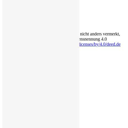
Über
Login für Redakteure
Anmelden
Die Inhalte auf dieser Seite stehen - soweit nicht anders vermerkt,
unter der Creative-Commons-Lizenz Namensnennung 4.0
International.
https://creativecommons.org/licenses/by/4.0/deed.de
Eine Seite von lörzweiler digital
Rechtliches
Impressum
Datenschutzerklärung
Cookie-Richtlinie (EU)
Erklärung zur Barrierefreiheit
Transparenz
Bildquellen
Über
Login für Redakteure